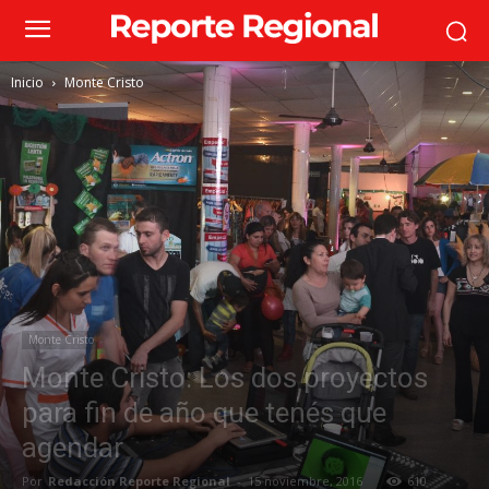
Inicio
Monte Cristo
Monte Cristo
Monte Cristo: Los dos proyectos
para fin de año que tenés que
agendar
Por
Redacción Reporte Regional
-
15 noviembre, 2016
610