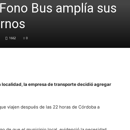
 Fono Bus amplía sus
urnos
1662
0
 localidad, la empresa de transporte decidió agregar
ue viajen
después de las 22
horas de Córdoba a
o de que el municipio local, evidenció la necesidad