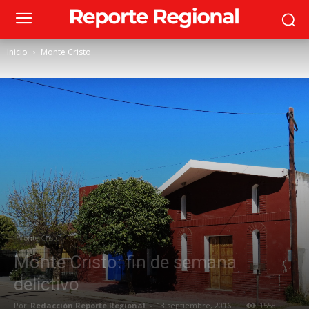
Inicio
Monte Cristo
Monte Cristo
Monte Cristo: fin de semana
delictivo
Por
Redacción Reporte Regional
-
13 septiembre, 2016
1558