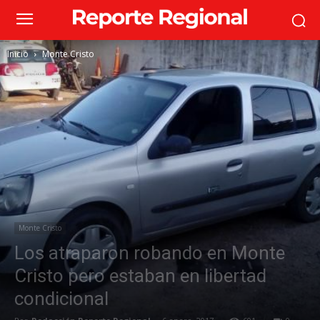
Inicio
Monte Cristo
Monte Cristo
Los atraparon robando en Monte
Cristo pero estaban en libertad
condicional