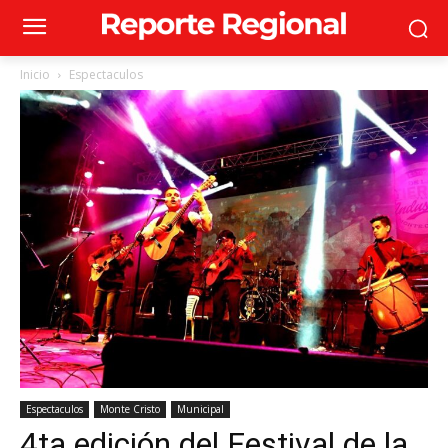
Inicio
Espectaculos
Espectaculos
Monte Cristo
Municipal
4ta edición del Festival de la