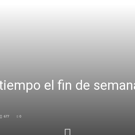
tiempo el fin de seman
677
0