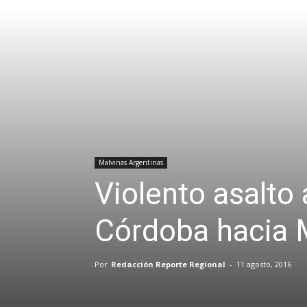
Malvinas Argentinas
Violento asalto
Córdoba hacia 
Por
Redacción Reporte Regional
-
11 agosto, 2016