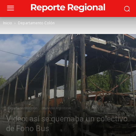
Inicio
Departamento Colón
Departamento Colón
Malvinas Argentinas
Video: así se quemaba un colectivo
de Fono Bus