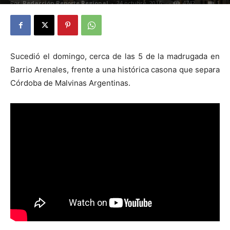
Por
Redacción Reporte Regional
-
24 octubre, 2016
4742
1
Sucedió el domingo, cerca de las 5 de la madrugada en
Barrio Arenales, frente a una histórica casona que separa
Córdoba de Malvinas Argentinas.