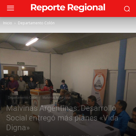
Inicio
Departamento Colón
Departamento Colón
Malvinas Argentinas
Malvinas Argentinas: Desarrollo
Social entregó más planes «Vida
Digna»