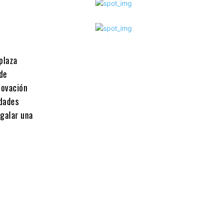
plaza
 de
 ovación
idades
egalar una