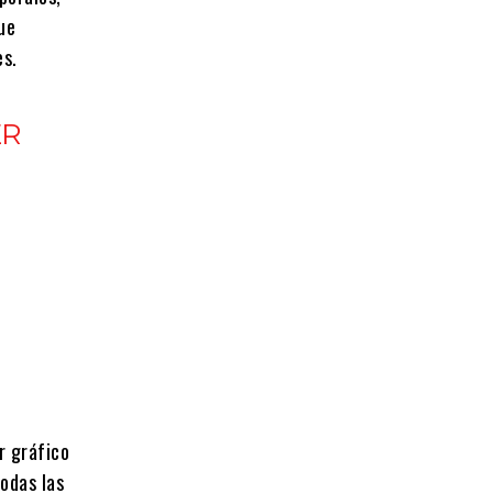
ue
es.
ER
r gráfico
todas las