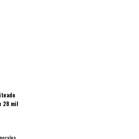
iteado
e 28 mil
porales,