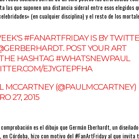
ta las que suponen una distancia sideral entre esos elegidos q
lebridades» (en cualquier disciplina) y el resto de los mortal
WEEK'S
#FANARTFRIDAY
IS BY ​TWITT
@GERBERHARDT
. POST YOUR ART
 THE HASHTAG
#WHATSNEWPAUL
WITTER.COM/EJYGTEPFHA
L MCCARTNEY (@PAULMCCARTNEY)
O 27, 2015
 comprobación es el dibujo que Germán Eberhardt, un diseñado
 en Córdoba, hizo con motivo del #FanArtFriday al que invita 