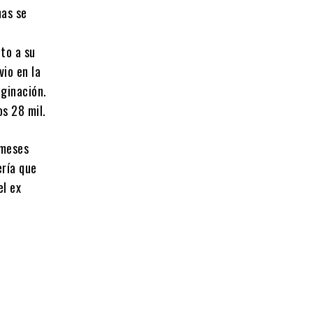
nas se
nto a su
vio en la
aginación.
os 28 mil.
 meses
ería que
el ex