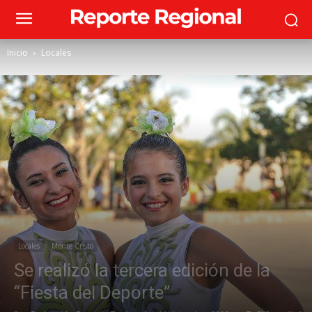
Inicio
Locales
Locales
Monte Cristo
Se realizó la tercera edición de la
“Fiesta del Deporte”