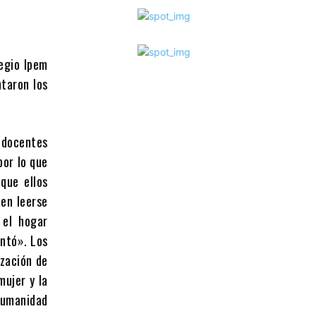
legio Ipem
taron los
s docentes
por lo que
que ellos
den leerse
 el hogar
ontó». Los
ización de
mujer y la
 humanidad