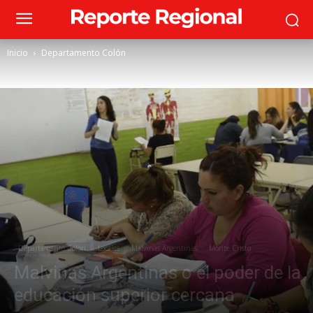
Inicio
Departamento Colón
Departamento Colón
Locales
Malvinas Argentinas
Monte Cristo
Malvinas Argentinas o el poder de la
educación superior cercana