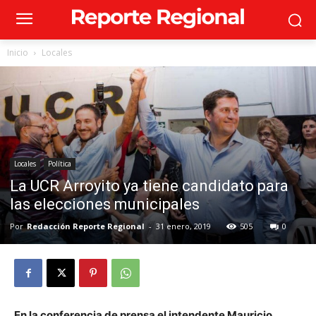
Inicio
Locales
Locales
Política
La UCR Arroyito ya tiene candidato para
las elecciones municipales
Por
Redacción Reporte Regional
-
31 enero, 2019
505
0
En la conferencia de prensa el intendente Mauricio