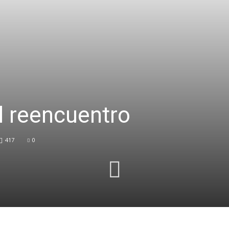
el reencuentro
417
0