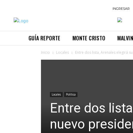
INGRESAR
GUÍA REPORTE
MONTE CRISTO
MALVI
Inicio
Locales
Entre dos lista, Arenales elegirá s
Locales
Política
Entre dos lista
nuevo preside