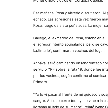
Monte Cristo y otros en Córdoba Capital.
Esa mañana, Rosa y Alfredo discutieron. Al p
echado. Las agresiones esta vez fueron may
Rosa, luego de siete puñaladas. La mujer sal
Gallego, el exmarido de Rosa, estaba en el 
el agresor intentó apuñalarlos, pero se cayó
lastimarlo”, confirmaron vecinos del lugar.
Achával salió caminando ensangrentado con l
servicio YPF sobre la ruta 19, donde fue int
por los vecinos, según confirmó el comisari
Primero.
“Yo lo vi pasar al frente de mi quiosco y s
sangre. Así que cerré todo y me vine a la ca
lloraban al lado de su madre”, relató Ivana 