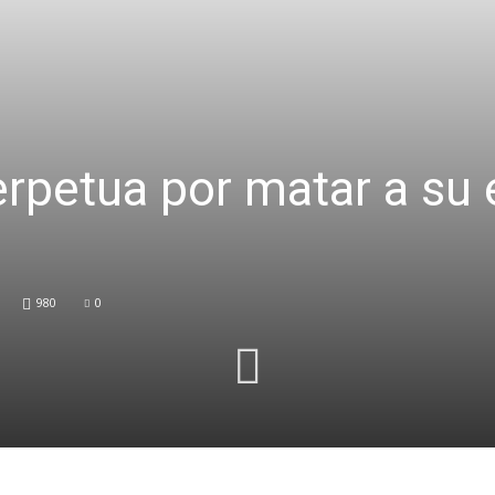
rpetua por matar a su 
980
0