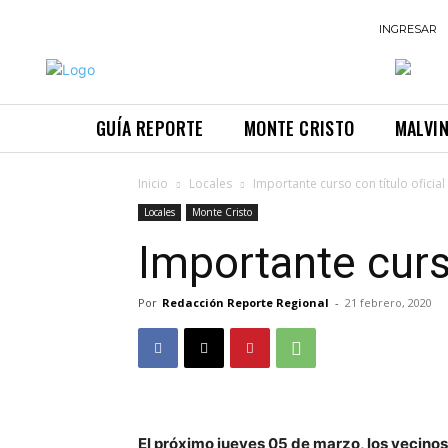
INGRESAR
GUÍA REPORTE
MONTE CRISTO
MALVI
Inicio
Locales
Importante curso con título oficia
Locales
Monte Cristo
Importante curso
Por
Redacción Reporte Regional
-
21 febrero, 2020
El próximo jueves 05 de marzo, los vecin