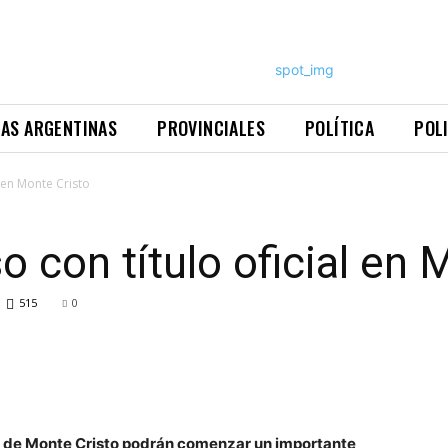
NAS ARGENTINAS
PROVINCIALES
POLÍTICA
POL
l en Monte Cristo
 con título oficial en 
515
0
os de Monte Cristo podrán comenzar un importante