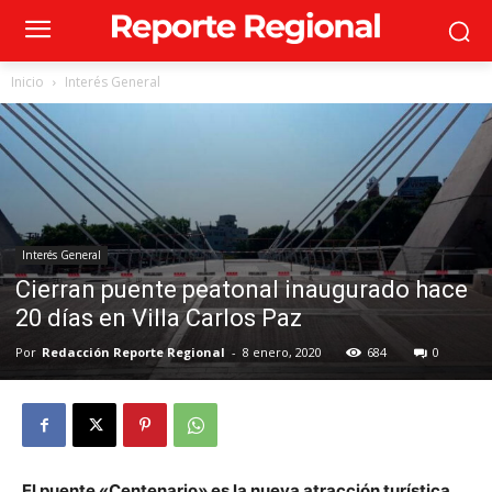
Inicio
Interés General
Interés General
Cierran puente peatonal inaugurado hace
20 días en Villa Carlos Paz
Por
Redacción Reporte Regional
-
8 enero, 2020
684
0
El puente «Centenario» es la nueva atracción turística