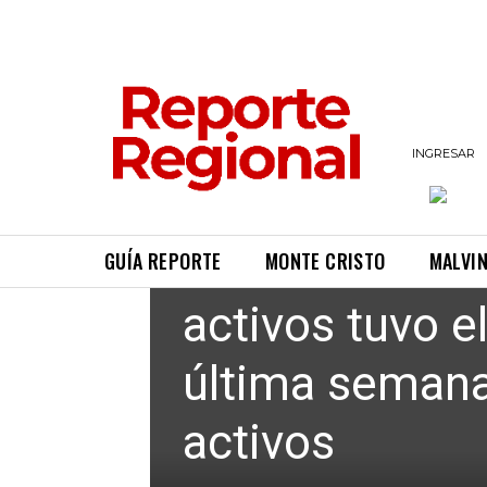
INGRESAR
Departamento Río Primero
Octubre es el
GUÍA REPORTE
MONTE CRISTO
MALVI
activos tuvo e
última seman
activos