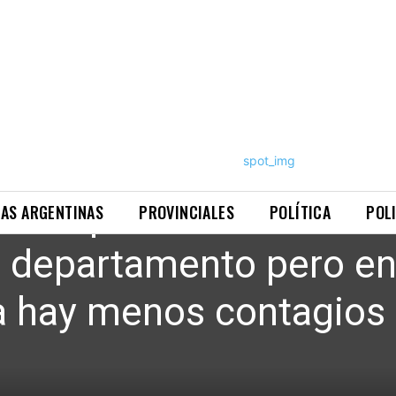
 mes que más casos
NAS ARGENTINAS
PROVINCIALES
POLÍTICA
POL
l departamento pero en
a hay menos contagios