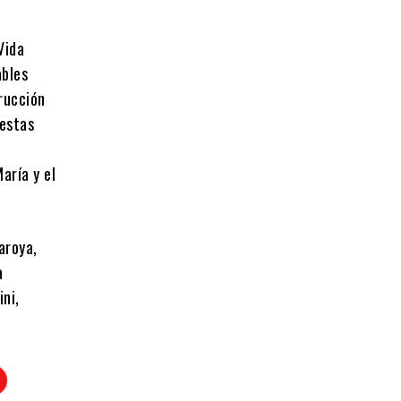
Vida
ables
rucción
 estas
aría y el
aroya,
a
ini,