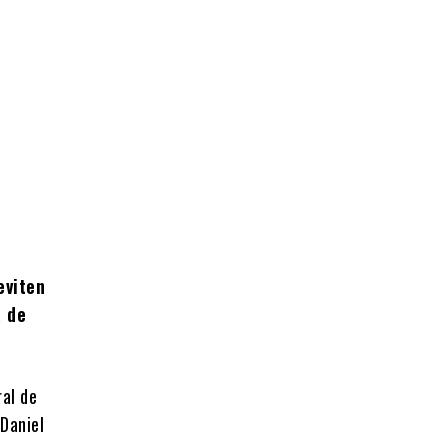
eviten
a de
ral de
 Daniel