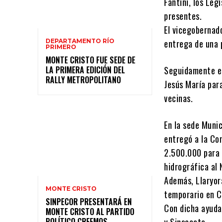
Fantini, los Leg
presentes.
El vicegobernado
DEPARTAMENTO RÍO
entrega de una 
PRIMERO
MONTE CRISTO FUE SEDE DE
LA PRIMERA EDICIÓN DEL
Seguidamente el 
RALLY METROPOLITANO
Jesús María par
vecinas.
En la sede Muni
entregó a la Co
2.500.000 para 
hidrográfica al 
Además, Llaryor
MONTE CRISTO
temporario en C
SINPECOR PRESENTARÁ EN
Con dicha ayuda 
MONTE CRISTO AL PARTIDO
POLÍTICO CREEMOS