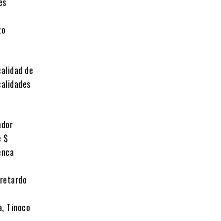
es
zo
calidad de
calidades
ador
e $
enca
 retardo
a, Tinoco