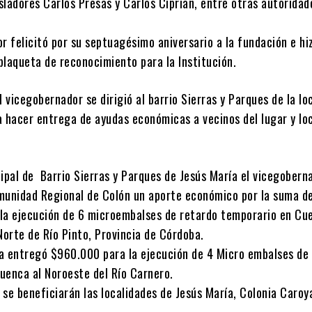
isladores Carlos Presas y Carlos Ciprian, entre otras autoridad
r felicitó por su septuagésimo aniversario a la fundación e hi
plaqueta de reconocimiento para la Institución.
vicegobernador se dirigió al barrio Sierras y Parques de la lo
a hacer entrega de ayudas económicas a vecinos del lugar y lo
cipal de Barrio Sierras y Parques de Jesús María el vicegobern
munidad Regional de Colón un aporte económico por la suma d
la ejecución de 6 microembalses de retardo temporario en Cu
Norte de Río Pinto, Provincia de Córdoba.
a entregó $960.000 para la ejecución de 4 Micro embalses de
uenca al Noroeste del Río Carnero.
se beneficiarán las localidades de Jesús María, Colonia Caroy