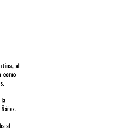
tina, al
ba como
s.
 la
 Ñáñez.
ba al