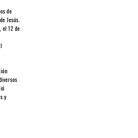
ños de
de Jesús.
, el 12 de
l
ción
diversos
ció
s y