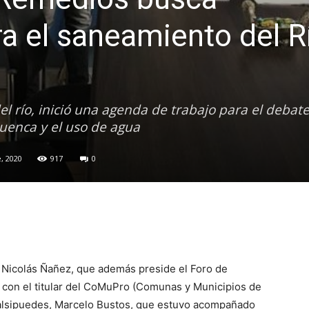
a el saneamiento del R
l río, inició una agenda de trabajo para el debate
cuenca y el uso de agua
, 2020
917
0
, Nicolás Ñañez, que además preside el Foro de
 con el titular del CoMuPro (Comunas y Municipios de
Salsipuedes, Marcelo Bustos, que estuvo acompañado