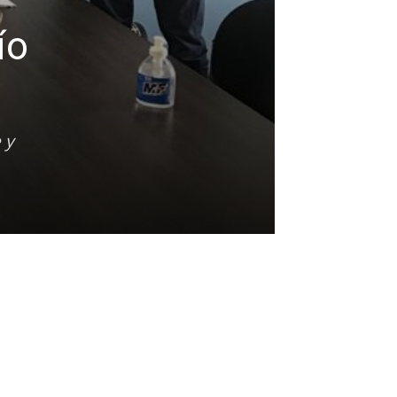
ío
 y