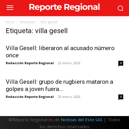
Inicio
Etiquetas
Villa gesell
Etiqueta: villa gesell
Villa Gesell: liberaron al acusado número
once
Redacción Reporte Regional
-
22 enero, 2020
0
Villa Gesell: grupo de rugbiers mataron a
golpes a joven fuera...
Redacción Reporte Regional
-
20 enero, 2020
0
©Reporte Regional es de
Noticias del Este SAS
| Todos
los derechos reservados