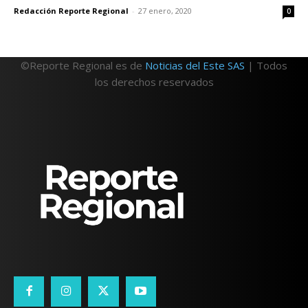
Redacción Reporte Regional
-
27 enero, 2020
0
©Reporte Regional es de
Noticias del Este SAS
| Todos
los derechos reservados