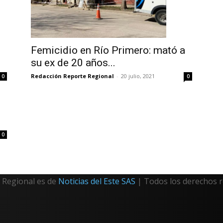
Femicidio en Río Primero: mató a
su ex de 20 años...
Redacción Reporte Regional
-
20 julio, 2021
0
0
0
Regional es de
Noticias del Este SAS
| Todos los derechos 