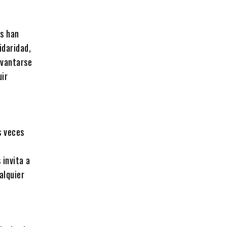
os han
idaridad,
levantarse
uir
s veces
 invita a
alquier