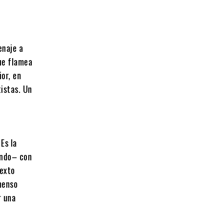
enaje a
ue flamea
ior, en
tistas. Un
Es la
endo– con
texto
menso
r una