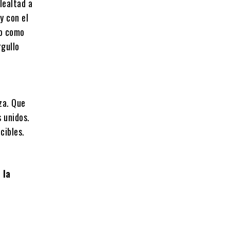
lealtad a
y con el
no como
rgullo
za. Que
 unidos.
cibles.
 la