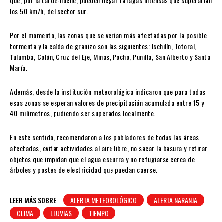
que, por la tarde-noche, pueden llegar ráfagas intensas que superarían
los 50 km/h, del sector sur.
Por el momento, las zonas que se verían más afectadas por la posible
tormenta y la caída de granizo son las siguientes: Ischilín, Totoral,
Tulumba, Colón, Cruz del Eje, Minas, Pocho, Punilla, San Alberto y Santa
María.
Además, desde la institución meteorológica indicaron que para todas
esas zonas se esperan valores de precipitación acumulada entre 15 y
40 milímetros, pudiendo ser superados localmente.
En este sentido, recomendaron a los pobladores de todas las áreas
afectadas, evitar actividades al aire libre, no sacar la basura y retirar
objetos que impidan que el agua escurra y no refugiarse cerca de
árboles y postes de electricidad que puedan caerse.
LEER MÁS SOBRE
ALERTA METEOROLÓGICO
ALERTA NARANJA
CLIMA
LLUVIAS
TIEMPO