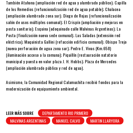
También Atahona (ampliación red de agua y alumbrado público); Capilla
de los Remedios (refuncionalización red de agua potable); Chalacea
(ampliación alumbrado zona sur); Diego de Rojas (refuncionalización
salón de usos múltiples comunal); El Crispín (ampliación y mejoras en
posta sanitaria); Esquina (adoquinado calle Malvinas Argentinas); La
Posta (finalización nueva sede comunal); Las Saladas (extensión red
eléctrica); Maquinista Gallini (refacción edificio comunal); Obispo Trejo
(nueva perforación de agua zona sur); Pedro E. Vivas (Km.658)
(iluminación acceso a la comuna); Piquillín (restauración natatorio
municipal y puesta en valor plaza J. H. Hobbs); Plaza de Mercedes
(ampliación alumbrado público y red de agua).
Asimismo, la Comunidad Regional Calamuchita recibió fondos para la
modernización de equipamiento ambiental.
LEER MÁS SOBRE
DEPARTAMENTO RIO PRIMERO
MALVINAS ARGENTINAS
MANUEL CALVO
MARTIN LLARYORA