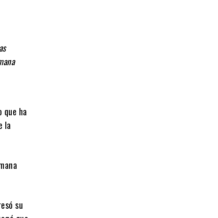
as
emana
lo que ha
e la
emana
resó su