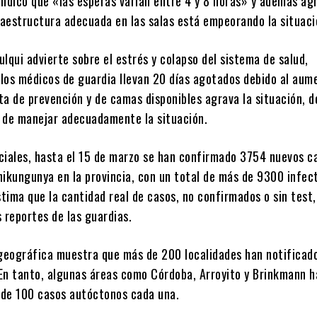
indicó que «las esperas varían entre 4 y 8 horas» y además ag
fraestructura adecuada en las salas está empeorando la situaci
lqui advierte sobre el estrés y colapso del sistema de salud,
los médicos de guardia llevan 20 días agotados debido al aume
a de prevención y de camas disponibles agrava la situación, d
 de manejar adecuadamente la situación.
ciales, hasta el 15 de marzo se han confirmado 3754 nuevos c
hikungunya en la provincia, con un total de más de 9300 infec
stima que la cantidad real de casos, no confirmados o sin test,
 reportes de las guardias.
 geográfica muestra que más de 200 localidades han notificado
En tanto, algunas áreas como Córdoba, Arroyito y Brinkmann h
de 100 casos autóctonos cada una.