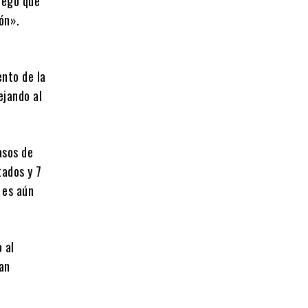
regó que
ón».
nto de la
ejando al
asos de
tados y 7
 es aún
 al
an