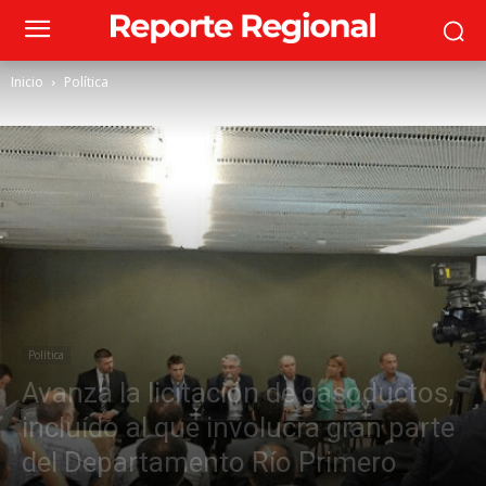
Inicio
Política
Política
Avanza la licitación de gasoductos,
incluído al que involucra gran parte
del Departamento Río Primero