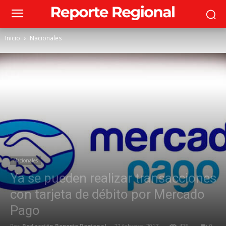
Inicio
Nacionales
Nacionales
Ya se pueden realizar transacciones
con tarjeta de débito por Mercado
Pago
Por
Redacción Reporte Regional
-
22 febrero, 2017
425
0