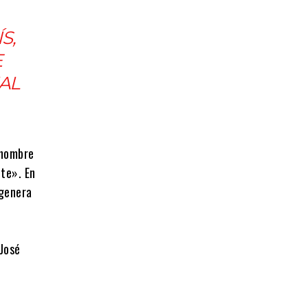
S,
E
AL
 hombre
nte». En
 genera
 José