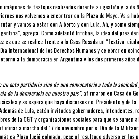
en imágenes de festejos realizados durante su gestión y la de 
viernes nos volvemos a encontrar en la Plaza de Mayo. Va a ha
frutar y vamos a estar con Alberto y con Lula. Ah, y como siem
rgentina”, agrega. Como adelantó Infobae, la idea del preside
ez es que se realice frente a la Casa Rosada un “festival ciud
 Día Internacional de los Derechos Humanos y celebrar en coin
retorno a la democracia en Argentina y los dos primeros años 
e un acto partidario sino de una convocatoria a toda la sociedad
ncia de la democracia en nuestro país”
, afirmaron en Casa de Go
sicales y se espera que haya discursos del Presidente y de la
 Además de Lula, están invitados gobernadores, intendentes, r
mbros de la CGT y organizaciones sociales para que se sumen al
itudinaria marcha del 17 de noviembre por el Día de la Militanc
mática Plaza lució colmada, pese al resultado adverso en las 