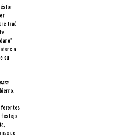
Néstor
ber
pre traé
nte
adano”
cidencia
de su
 para
bierno.
eferentes
 festejo
ia,
urnas de