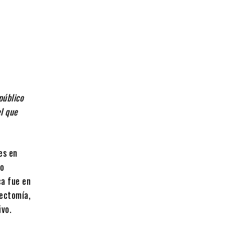
público
el que
es en
to
ca fue en
rectomía,
ivo.