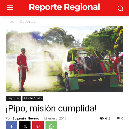
Inicio
Deportes
Deportes
Monte Cristo
¡Pipo, misión cumplida!
Por
Eugenia Novero
-
22 enero, 2016
643
0