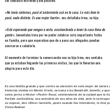
ser contacto estrecho y dio positivo.
«No tenía síntomas, pasó el aislamiento acá en la casa. Lo más bien lo
pasó, nada distinto. Es una mujer fuerte»
, nos detallaba Irma, su hija.
«Está esperando que vengan a verla, acostumbrada a tener la casa llena de
gente»,
lamentaba Irma por no poder celebrar esta importante fecha
en familia, pero que esperaban que de a poco sus allegados puedan
acercarse a saludarla.
Al momento de terminar la conversación con su hija Irma, nos contaba
que ya estaban llegando las primeras visitas, las que le llevarían una
alegría para este día.
Es una familia grande y que centra su atención en esta mujer de tantos 
historias vividas en Monte Cristo, cercana a los Bandiralli, Ianiello; y que
como yerno a Héctor
«Pochi»
Rossi, exintendente de la cuidad que lo hi
Partido Justicialista, una anécdota de sus años de vida, ante la contrapo
su esposo, don
«Rino»
Ianniello, quien cuando fue intendente, lo hizo p
Cívica Radical.