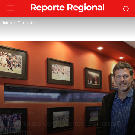
Inicio
Entrevistas
Entrevistas
Monte Cristo
Personalidades
Memorias de un conde: Fernando
Galetto