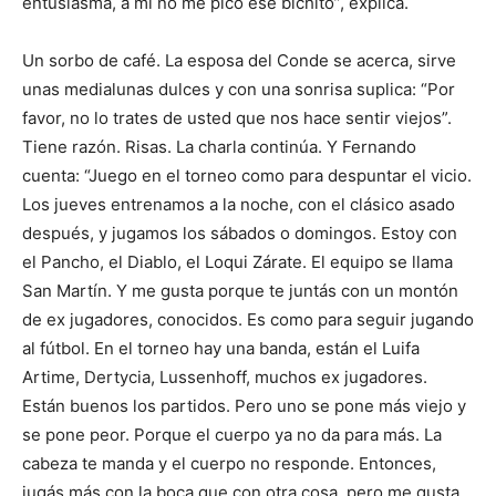
entusiasma, a mí no me picó ese bichito”, explica.
Un sorbo de café. La esposa del Conde se acerca, sirve
unas medialunas dulces y con una sonrisa suplica: “Por
favor, no lo trates de usted que nos hace sentir viejos”.
Tiene razón. Risas. La charla continúa. Y Fernando
cuenta: “Juego en el torneo como para despuntar el vicio.
Los jueves entrenamos a la noche, con el clásico asado
después, y jugamos los sábados o domingos. Estoy con
el Pancho, el Diablo, el Loqui Zárate. El equipo se llama
San Martín. Y me gusta porque te juntás con un montón
de ex jugadores, conocidos. Es como para seguir jugando
al fútbol. En el torneo hay una banda, están el Luifa
Artime, Dertycia, Lussenhoff, muchos ex jugadores.
Están buenos los partidos. Pero uno se pone más viejo y
se pone peor. Porque el cuerpo ya no da para más. La
cabeza te manda y el cuerpo no responde. Entonces,
jugás más con la boca que con otra cosa, pero me gusta