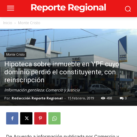
Inicio
Monte Cristo
Monte Cristo
Hipoteca sobre inmueble en YPF cuyo
dominio perdió el constituyente, con
reinscripción
Información gentileza: Comercio y Justicia
Por
Redacción Reporte Regional
-
15 febrero, 2019
498
0
De Acuerdo a información publicada por Comercio y