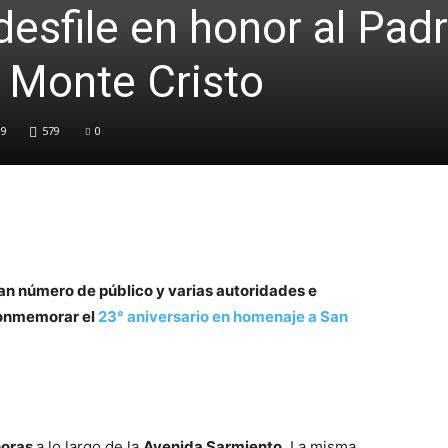
esfile en honor al Pad
n Monte Cristo
19
579
0
an número de público y varias autoridades e
 conmemorar el
23° aniversario en homenaje a San
horas
a lo largo de la
Avenida Sarmiento
.
La misma