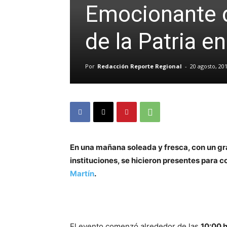
Emocionante d
de la Patria e
Por
Redacción Reporte Regional
-
20 agosto, 20
En una mañana soleada y fresca, con un gr
instituciones, se hicieron presentes para
Martín
.
El evento comenzó alrededor de las
10:00 