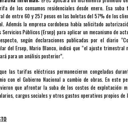
arifa de los consumos residenciales desde enero. Esa suba 
al de entre 60 y 257 pesos en las boletas del 57% de los clie
l. Además la empresa cordobesa había solicitado autorizació
s Servicios Públicos (Ersep) para aplicar un mecanismo de act
 respecto, según declaraciones publicadas por el diario “C
tular del Ersep, Mario Blanco, indicó que “el ajuste trimestral 
ará para un análisis posterior”.
que las tarifas eléctricas permanecieron congeladas duran
io con el Gobierno Nacional a cambio de obras. En este per
vieron que afrontar la suba de los costos de explotación: m
larios, cargos sociales y otros gastos operativos propios de 
STO