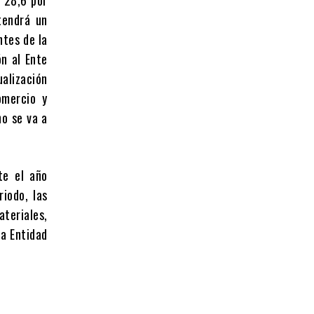
tendrá un
ntes de la
n al Ente
ualización
omercio y
no se va a
te el año
iodo, las
ateriales,
la Entidad