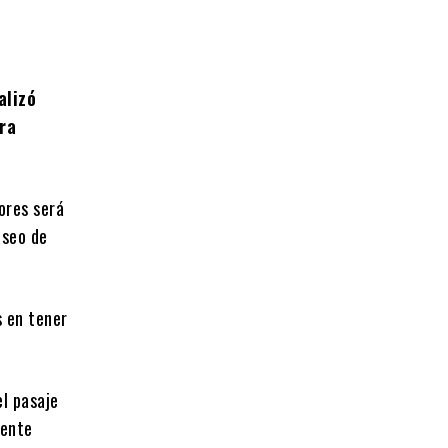
alizó
ra
ores será
aseo de
s en tener
l pasaje
mente