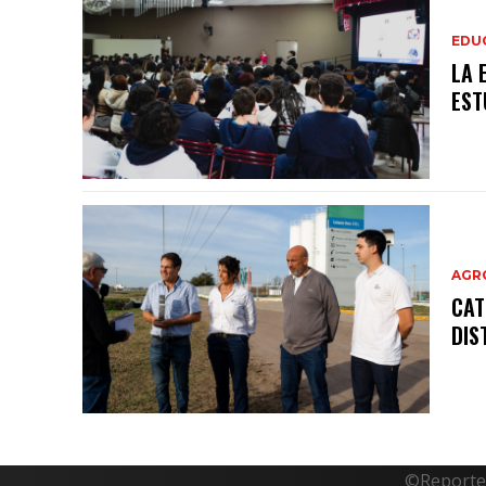
EDU
LA 
EST
AGR
CAT
DIS
©Reporte 