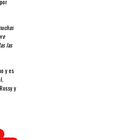
 por
muchas
pre
as las
no y es
l.
Rossy y