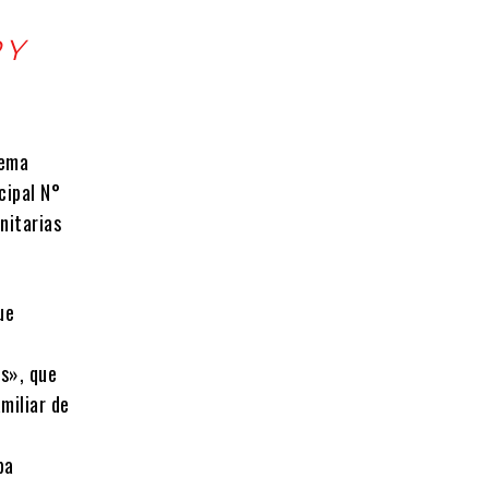
 Y
tema
cipal N°
nitarias
ue
es», que
miliar de
ba