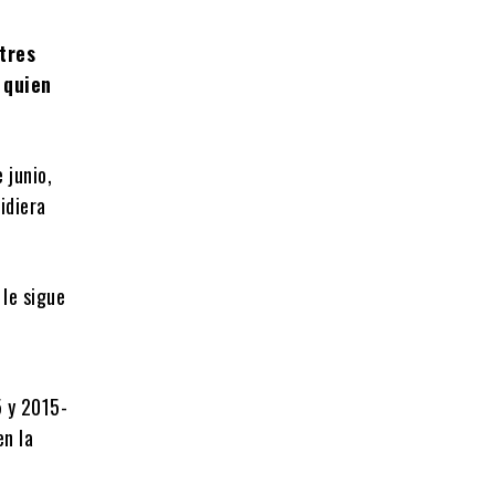
tres
 quien
 junio,
pidiera
 le sigue
5 y 2015-
en la