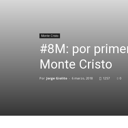
Monte Cristo
#8M: por primer
Monte Cristo
Por
Jorge Giolito
-
6 marzo, 2018
1257
0