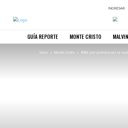
INGRESAR
GUÍA REPORTE
MONTE CRISTO
MALVI
Inicio
Monte Cristo
#8M: por primera vez se real