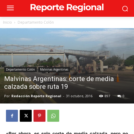
Inicio
Departamento Colón
Departamento Colón
Malvinas Argentinas
Malvinas Argentinas: corte de media
calzada sobre ruta 19
Por
Redacción Reporte Regional
-
31 octubre, 2016
897
0
«Por ahora, es solo corte de media calzada, pero no