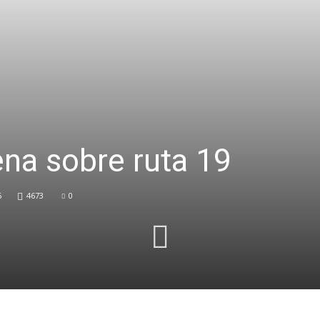
na sobre ruta 19
6
4673
0