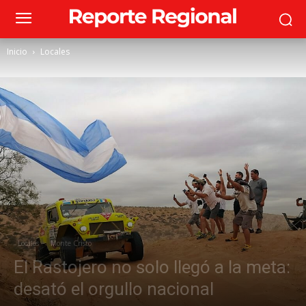
Inicio
Locales
Locales
Monte Cristo
El Rastojero no solo llegó a la meta:
desató el orgullo nacional