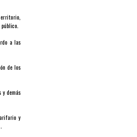
rritorio,
 público.
do a las
n de los
 y demás
ifario y
.