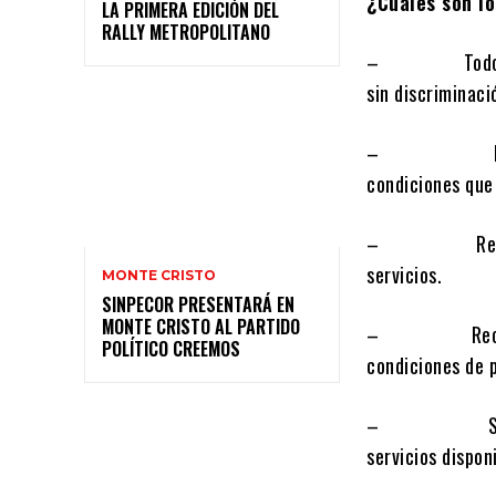
¿Cuáles son lo
LA PRIMERA EDICIÓN DEL
RALLY METROPOLITANO
– Todos los ha
sin discriminaci
– Exigir de l
condiciones que
– Reclamar an
servicios.
MONTE CRISTO
SINPECOR PRESENTARÁ EN
MONTE CRISTO AL PARTIDO
– Recibir inf
POLÍTICO CREEMOS
condiciones de p
– Solicitar e
servicios dispon