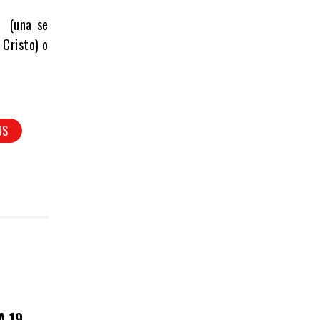
o (una se
 Cristo) o
US
A 19