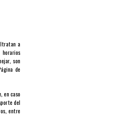
ltratan a
 horarios
ejar, son
Página de
e, en caso
sporte del
ros, entre