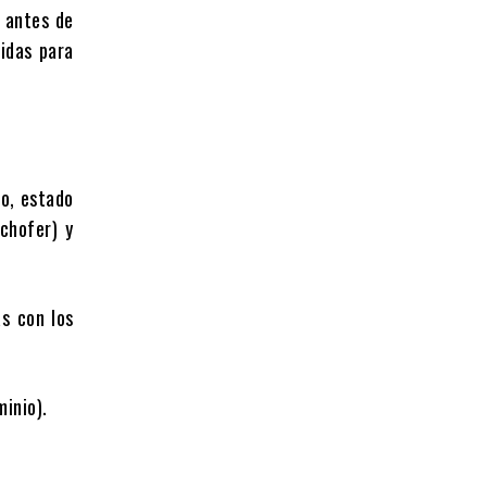
 antes de
didas para
o, estado
 chofer) y
 con los
inio).