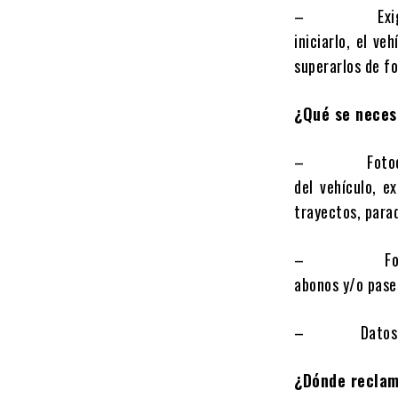
– Exigir el r
iniciarlo, el v
superarlos de f
¿Qué se necesi
– Fotocopia de
del vehículo, e
trayectos, para
– Fotocopia d
abonos y/o pase
– Datos de la 
¿Dónde recla