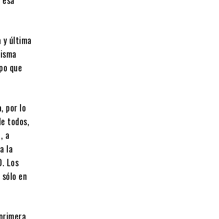
 y última
misma
mpo que
, por lo
de todos,
, a
a la
0. Los
 sólo en
 primera