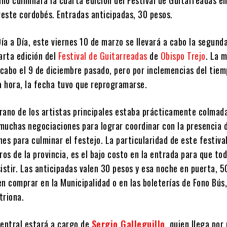
reste cordobés. Entradas anticipadas, 30 pesos.
a a Día, este viernes 10 de marzo se llevará a cabo la segunda
arta edición del
Festival de Guitarreadas
de
Obispo Trejo
. La 
 cabo el 9 de diciembre pasado, pero por inclemencias del tie
a hora, la fecha tuvo que reprogramarse.
rano de los artistas principales estaba prácticamente colmada
muchas negociaciones para lograr coordinar con la presencia 
rnes para culminar el festejo. La particularidad de este festival
ros de la provincia, es el bajo costo en la entrada para que tod
istir. Las anticipadas valen 30 pesos y esa noche en puerta, 5
n comprar en la Municipalidad o en las boleterías de Fono Bús,
triona.
central estará a cargo de
Sergio Galleguillo
, quien llega por