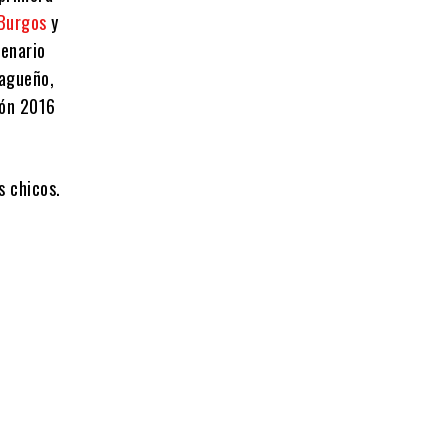
 Burgos
y
cenario
iagueño,
ión 2016
s chicos.