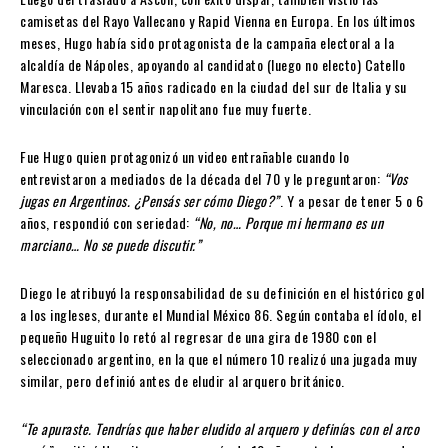
camisetas del Rayo Vallecano y Rapid Vienna en Europa. En los últimos
meses, Hugo había sido protagonista de la campaña electoral a la
alcaldía de Nápoles, apoyando al candidato (luego no electo) Catello
Maresca. Llevaba 15 años radicado en la ciudad del sur de Italia y su
vinculación con el sentir napolitano fue muy fuerte.
Fue Hugo quien protagonizó un video entrañable cuando lo
entrevistaron a mediados de la década del 70 y le preguntaron:
“Vos
jugas en Argentinos. ¿Pensás ser cómo Diego?”
. Y a pesar de tener 5 o 6
años, respondió con seriedad:
“No, no… Porque mi hermano es un
marciano… No se puede discutir.”
Diego le atribuyó la responsabilidad de su definición en el histórico gol
a los ingleses, durante el Mundial México 86. Según contaba el ídolo, el
pequeño Huguito lo retó al regresar de una gira de 1980 con el
seleccionado argentino, en la que el número 10 realizó una jugada muy
similar, pero definió antes de eludir al arquero británico.
“Te apuraste. Tendrías que haber eludido al arquero y definía
s
con el arco